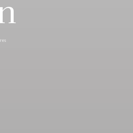
n
res