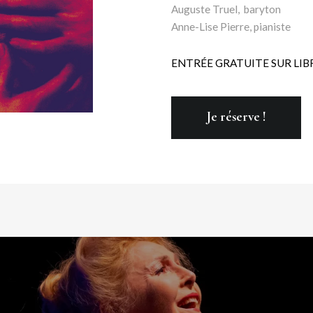
Auguste Truel, baryton
Anne-Lise Pierre, pianiste
ENTRÉE GRATUITE SUR LIB
Je réserve !