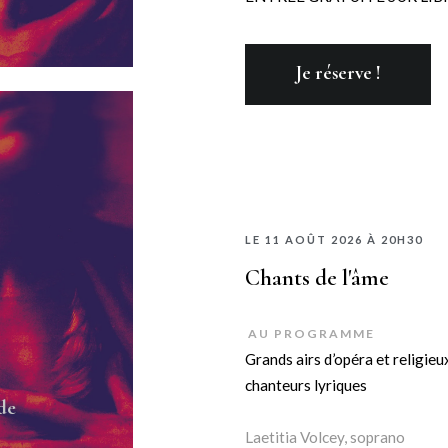
Je réserve !
LE 11 AOÛT 2026 À 20H30
Chants de l'âme
AU PROGRAMME
Grands airs d’opéra et religie
chanteurs lyriques
de
Laetitia Volcey, soprano