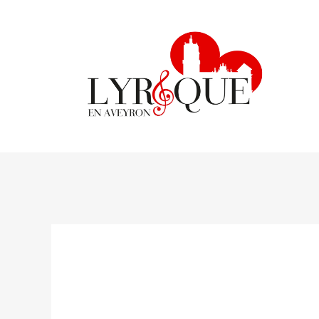
lyriqueenaveyron