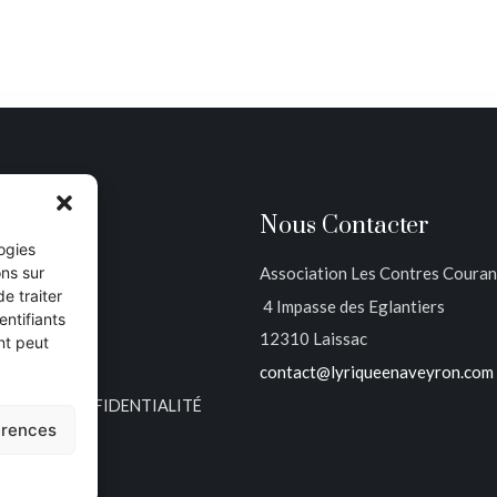
gation
Nous Contacter
logies
ons sur
Association Les Contres Couran
IL
e traiter
4 Impasse des Eglantiers
POS
ntifiants
12310 Laissac
AMMATION
nt peut
contact@lyriqueenaveyron.com
E MÉCÉNAT
QUE DE CONFIDENTIALITÉ
erences