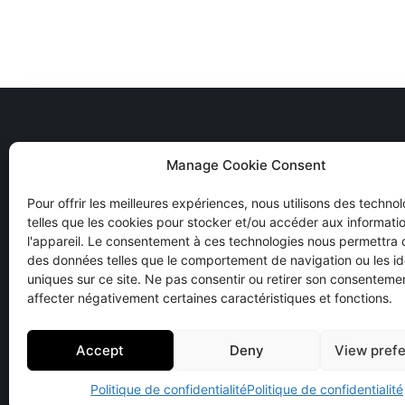
Manage Cookie Consent
Lyrique !
Navi
Pour offrir les meilleures expériences, nous utilisons des techno
en Aveyron
telles que les cookies pour stocker et/ou accéder aux informati
ACCUE
l'appareil. Le consentement à ces technologies nous permettra d
À PRO
AUGUSTE TRUEL
des données telles que le comportement de navigation ou les ide
PROGR
uniques sur ce site. Ne pas consentir ou retirer son consenteme
affecter négativement certaines caractéristiques et fonctions.
ESPAC
POLITI
Accept
Deny
View pref
Politique de confidentialité
Politique de confidentialité